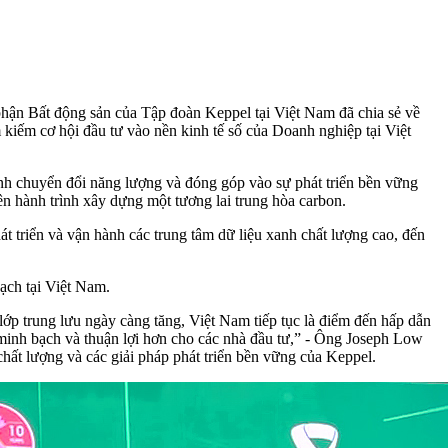
hận Bất động sản của Tập đoàn Keppel tại Việt Nam đã chia sẻ về
kiếm cơ hội đầu tư vào nền kinh tế số của Doanh nghiệp tại Việt
ình chuyển đổi năng lượng và đóng góp vào sự phát triển bền vững
n hành trình xây dựng một tương lai trung hòa carbon.
hát triển và vận hành các trung tâm dữ liệu xanh chất lượng cao, đến
ạch tại Việt Nam.
lớp trung lưu ngày càng tăng, Việt Nam tiếp tục là điểm đến hấp dẫn
minh bạch và thuận lợi hơn cho các nhà đầu tư,” - Ông Joseph Low
hất lượng và các giải pháp phát triển bền vững của Keppel.