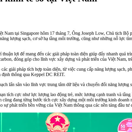
ệt Nam tại Singapore hôm 17 tháng 7, Ông Joseph Low, Chủ tịch Bộ p
năng lượng sạch, cơ sở hạ tầng môi trường, cũng như những nỗ lực tìm 
 thuận lợi để mang đến các giải pháp toàn diện giúp đẩy nhanh quá tr
arbon, đóng góp cho lĩnh vực xây dựng và phát triển của Việt Nam, trê
 các giải pháp tích hợp toàn diện, từ việc cung cấp năng lượng sạch, p
 ổn định thông qua Keppel DC REIT.
ch lấn sân vào lĩnh vực trung tâm dữ liệu và chuyển đổi năng lượng s
hạn tích cực như lực lượng lao động trẻ, mức lương cạnh tranh và tầng 
am cũng đang từng bước tích cực xây dựng một môi trường kinh doanh 
 sự phát triển bền vững của Việt Nam thông qua các nền tảng đầu tư c