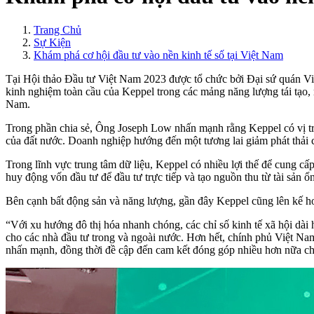
Trang Chủ
Sự Kiện
Khám phá cơ hội đầu tư vào nền kinh tế số tại Việt Nam
Tại Hội thảo Đầu tư Việt Nam 2023 được tổ chức bởi Đại sứ quán Vi
kinh nghiệm toàn cầu của Keppel trong các mảng năng lượng tái tạo, 
Nam.
Trong phần chia sẻ, Ông Joseph Low nhấn mạnh rằng Keppel có vị trí
của đất nước. Doanh nghiệp hướng đến một tương lai giảm phát thải c
Trong lĩnh vực trung tâm dữ liệu, Keppel có nhiều lợi thế để cung cấp
huy động vốn đầu tư để đầu tư trực tiếp và tạo nguồn thu từ tài sản
Bên cạnh bất động sản và năng lượng, gần đây Keppel cũng lên kế hoạ
“Với xu hướng đô thị hóa nhanh chóng, các chỉ số kinh tế xã hội dài 
cho các nhà đầu tư trong và ngoài nước. Hơn hết, chính phủ Việt N
nhấn mạnh, đồng thời đề cập đến cam kết đóng góp nhiều hơn nữa cho