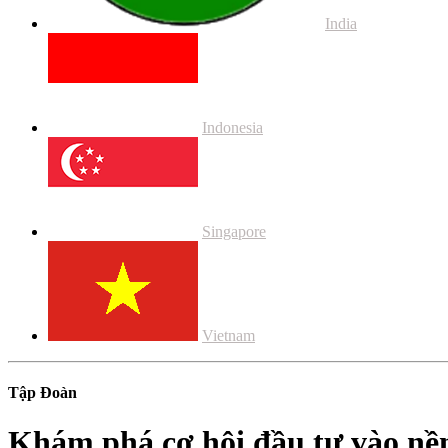
India
Indonesia
Singapore
Vietnam
Tập Đoàn
Khám phá cơ hội đầu tư vào nền