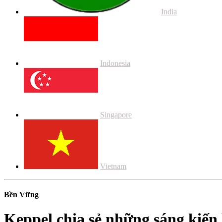
India
Indonesia
Singapore
Vietnam
Bền Vững
Keppel chia sẻ những sáng kiến