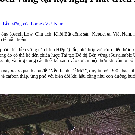
iển Bền vững của Forbes Việt Nam
ông Joseph Low, Chủ tịch, Khối Bất động sản, Keppel tại Việt Nam, m
 tế tuần hoàn.
 phát triển bền vững của Liên Hiệp Quốc, phù hợp với các chiến lược
 trong đó có thể kể đến chiến lược Tái tạo Đô thị Bền vững (Sustaina
 xanh, và ứng dụng các thiết kế xanh vào dự án hiện hữu khi cần tu bổ 
ăm nay xoay quanh chủ đề “Nền Kinh Tế Mới”, quy tụ hơn 300 khách th
nh tế carbon thấp, ứng phó với biến đổi khí hậu cũng như con đường hướ