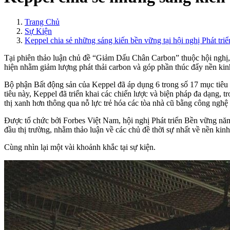
Trang Chủ
Sự Kiện
Keppel chia sẻ những sáng kiến bền vững tại hội nghị Phát tr
Tại phiên thảo luận chủ đề “Giảm Dấu Chân Carbon” thuộc hội nghị, 
hiện nhằm giảm lượng phát thải carbon và góp phần thúc đẩy nền kinh
Bộ phận Bất động sản của Keppel đã áp dụng 6 trong số 17 mục tiêu
tiêu này, Keppel đã triển khai các chiến lược và biện pháp đa dạng,
thị xanh hơn thông qua nỗ lực trẻ hóa các tòa nhà cũ bằng công nghệ
Được tổ chức bởi Forbes Việt Nam, hội nghị Phát triển Bền vững n
đầu thị trường, nhằm thảo luận về các chủ đề thời sự nhất về nền ki
Cùng nhìn lại một vài khoảnh khắc tại sự kiện.