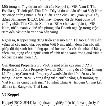
Một trong những dự án nổi bật của Keppel tại Việt Nam là The
Estella tại Thành phố Thủ Đức. Đây là dự án đầu tiên tại Việt Nam
đạt được chứng nhận Tiêu Chuẩn Xanh của Cục Quản lý và Xây
dựng Singapore (BCA). Đến nay, Keppel đã đạt tổng cộng 14
chứng nhận Tiêu Chuẩn Xanh của BCA cho các dự án tại Việt
Nam, nhấn mạnh vị thế tiên phong của Doanh nghiệp trong việc
đem đến các dự án xanh và bền vững.
Ngoài ra, Keppel cũng đang triển khai mô hình Tái tạo Đô thị Bền
vững tại các quốc gia, bao gồm Việt Nam, nhằm đem đến các giải
pháp đô thị xanh hơn thông qua nỗ lực trẻ hóa các tòa nhà cũ bằng
cách ứng dụng công nghệ xanh và tính năng xanh trong quá trình tu
bổ các tòa nhà hiện hữu.
Giải thưởng PropertyGuru VPA là một phần của giải thưởng
PropertyGuru Asia Property Awards 2024, trong đó có đêm Chung
kết PropertyGuru Asia Property Awards lần thứ 19 diễn ra vào
tháng 12 năm 2024. Những ứng viên chiến thắng giải thưởng tại
Việt Nam sẽ cùng tranh giải “Tốt nhất Châu Á” tại đêm Chung kết
diễn ra tại Bangkok, Thái Lan.
Về Keppel
Keppel (SGX:BN4) là một doanh nghiệp điều hành và quản lý tài