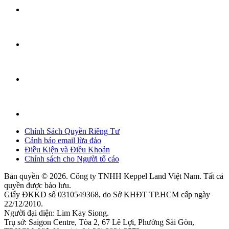
Chính Sách Quyền Riêng Tư
Cảnh báo email lừa đảo
Điều Kiện và Điều Khoản
Chính sách cho Người tố cáo
Bản quyền © 2026. Công ty TNHH Keppel Land Việt Nam. Tất cả
quyền được bảo lưu.
Giấy ĐKKD số 0310549368, do Sở KHĐT TP.HCM cấp ngày
22/12/2010.
Người đại diện: Lim Kay Siong.
Trụ sở: Saigon Centre, Tòa 2, 67 Lê Lợi, Phường Sài Gòn,