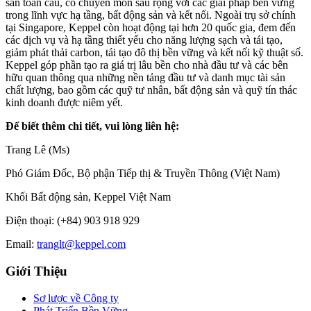
sản toàn cầu, có chuyên môn sâu rộng với các giải pháp bền vững
trong lĩnh vực hạ tầng, bất động sản và kết nối. Ngoài trụ sở chính
tại Singapore, Keppel còn hoạt động tại hơn 20 quốc gia, đem đến
các dịch vụ và hạ tầng thiết yếu cho năng lượng sạch và tái tạo,
giảm phát thải carbon, tái tạo đô thị bền vững và kết nối kỹ thuật số.
Keppel góp phần tạo ra giá trị lâu bền cho nhà đầu tư và các bên
hữu quan thông qua những nền tảng đầu tư và danh mục tài sản
chất lượng, bao gồm các quỹ tư nhân, bất động sản và quỹ tín thác
kinh doanh được niêm yết.
Để biết thêm chi tiết, vui lòng liên hệ:
Trang Lê (Ms)
Phó Giám Đốc, Bộ phận Tiếp thị & Truyền Thông (Việt Nam)
Khối Bất động sản, Keppel Việt Nam
Điện thoại: (+84) 903 918 929
Email:
tranglt@keppel.com
Giới Thiệu
Sơ lược về Công ty
Phát Triển Bền Vững