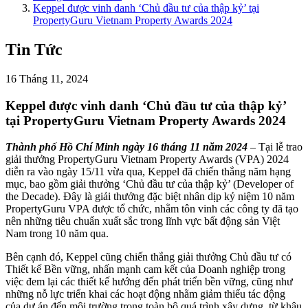
Keppel được vinh danh ‘Chủ đầu tư của thập kỷ’ tại
PropertyGuru Vietnam Property Awards 2024
Tin Tức
16 Tháng 11, 2024
Keppel được vinh danh ‘Chủ đầu tư của thập kỷ’
tại PropertyGuru Vietnam Property Awards 2024
Thành phố Hồ Chí Minh ngày 16 tháng 11 năm 2024
– Tại lễ trao
giải thưởng PropertyGuru Vietnam Property Awards (VPA) 2024
diễn ra vào ngày 15/11 vừa qua, Keppel đã chiến thắng năm hạng
mục, bao gồm giải thưởng ‘Chủ đầu tư của thập kỷ’ (Developer of
the Decade). Đây là giải thưởng đặc biệt nhân dịp kỷ niệm 10 năm
PropertyGuru VPA được tổ chức, nhằm tôn vinh các công ty đã tạo
nên những tiêu chuẩn xuất sắc trong lĩnh vực bất động sản Việt
Nam trong 10 năm qua.
Bên cạnh đó, Keppel cũng chiến thắng giải thưởng Chủ đầu tư có
Thiết kế Bền vững, nhấn mạnh cam kết của Doanh nghiệp trong
việc đem lại các thiết kế hướng đến phát triển bền vững, cũng như
những nỗ lực triển khai các hoạt động nhằm giảm thiểu tác động
của dự án đến môi trường trong toàn bộ quá trình xây dựng, từ khâu