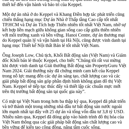
thiết kế đến vận hành và bảo trì của Keppel.
Một dự án nhà ở do Keppel và Khang Điền hợp tác phát triển cũng
chiến thắng hạng mục Dự án Nhà ở Thấp tầng Cao cấp tốt nhất
TP.HCM và Dự án Tích hợp Thiên nhiên tốt nhất Việt Nam, nhờ sự
kết hợp liền mạch giữa không gian sống cao cấp giữa thiên nhiên
với môi trường xanh và bền vững. Hanoi Centre, dự án thương mại
do Keppel quản lý và vận hành tại Hà Nội, cũng được vinh danh tại
hạng mục Thiết kế Nội thất Bán lẻ tốt nhất Việt Nam.
Ông Joseph Low, Chủ tịch, Khối Bất động sản (Việt Nam) và Giám
đốc Khối bán lẻ thuộc Keppel, cho biết: “Chúng tôi rất vui mừng
khi được vinh danh tại Giải thưởng Bất động sản PropertyGuru Việt
Nam 2024. Giải thưởng này đã chứng minh cam kết của Keppel
trong nỗ lực mang đến các dự án sáng tạo, chất lượng cao và các
giải pháp bất động sản góp phần định hình không gian đô thị Việt
Nam. Keppel sẽ tiếp tục thúc đẩy và thiết lập các chuẩn mực mới
trên thị trường bất động sản tại quốc gia này”.
Có mặt tại Việt Nam trong hơn ba thập kỷ qua, Keppel đã phát triển
và trở thành một trong những nhà đầu tư bất động sản nước ngoài
lớn mạnh nhất tại đây với 25 dự án và tổng vốn đầu tư 3,8 tỷ USD.
Nhiều năm qua, Keppel đã đóng góp vào hành trình đô thị hóa của
Việt Nam thông qua các giải pháp bất động sản chất lượng cao và
bền vững để kiến tạo cộng đồng, nâng tầm cuộc sống.