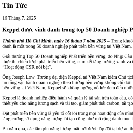
Tin Tức
16 Tháng 7, 2025
Keppel được vinh danh trong top 50 Doanh nghiệp Phá
Thành phố Hồ Chí Minh, ngày 16 tháng 7 năm 2025
– Trong khuôn
danh là một trong 50 doanh nghiệp phát triển bền vững tại Việt Nam. Đ
Giải thưởng Top 50 Doanh nghiệp Phát triển bền vững, do Nhịp Cầu 
thực thi chiến lược phát triển bền vững, cam kết tăng trưởng xanh v
“Hoạt động CSR nổi bật”.
Ông Joseph Low, Trưởng đại diện Keppel tại Việt Nam kiêm Chủ tịch 
tin rằng vận hành doanh nghiệp theo hướng bền vững không chỉ đơn thu
bền vững tại Việt Nam, Keppel sẽ không ngừng nỗ lực đem đến những 
Keppel là doanh nghiệp điều hành và quản lý tài sản trên toàn cầu, c
thiết yếu cho năng lượng sạch và tái tạo, giảm phát thải carbon, tái tạ
Đặt phát triển bền vững là yếu tố cốt lõi trong mọi hoạt động của mì
tăng cường sử dụng năng lượng tái tạo cũng như mở rộng danh mục t
Ba năm qua, các tấm pin năng lượng mặt trời được lắp đặt tại dự án