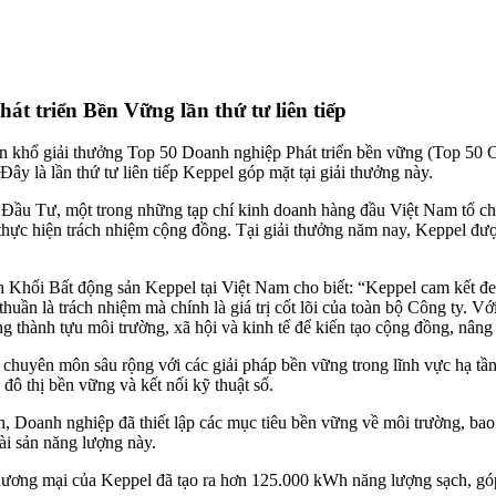
t triển Bền Vững lần thứ tư liên tiếp
 khổ giải thưởng Top 50 Doanh nghiệp Phát triển bền vững (Top 50 C
ây là lần thứ tư liên tiếp Keppel góp mặt tại giải thưởng này.
Đầu Tư, một trong những tạp chí kinh doanh hàng đầu Việt Nam tổ chứ
à thực hiện trách nhiệm cộng đồng. Tại giải thưởng năm nay, Keppel đ
Khối Bất động sản Keppel tại Việt Nam cho biết: “Keppel cam kết đem
ần là trách nhiệm mà chính là giá trị cốt lõi của toàn bộ Công ty. Vớ
thành tựu môi trường, xã hội và kinh tế để kiến tạo cộng đồng, nâng
ó chuyên môn sâu rộng với các giải pháp bền vững trong lĩnh vực hạ tầ
o đô thị bền vững và kết nối kỹ thuật số.
nh, Doanh nghiệp đã thiết lập các mục tiêu bền vững về môi trường, ba
ài sản năng lượng này.
 thương mại của Keppel đã tạo ra hơn 125.000 kWh năng lượng sạch, gó