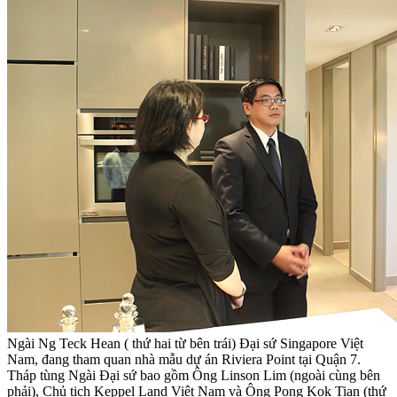
Ngài Ng Teck Hean ( thứ hai từ bên trái) Đại sứ Singapore Việt
Nam, đang tham quan nhà mẫu dự án Riviera Point tại Quận 7.
Tháp tùng Ngài Đại sứ bao gồm Ông Linson Lim (ngoài cùng bên
phải), Chủ tịch Keppel Land Việt Nam và Ông Pong Kok Tian (thứ