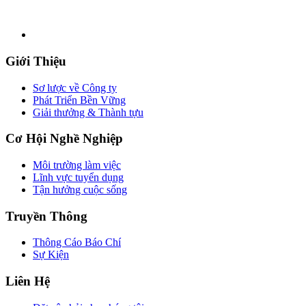
Giới Thiệu
Sơ lược về Công ty
Phát Triển Bền Vững
Giải thưởng & Thành tựu
Cơ Hội Nghề Nghiệp
Môi trường làm việc
Lĩnh vực tuyển dụng
Tận hưởng cuộc sống
Truyền Thông
Thông Cáo Báo Chí
Sự Kiện
Liên Hệ