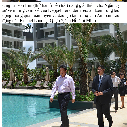
Ông Linson Lim (thứ hai từ bên trái) đang giải thích cho Ngài Đại
sứ về những cam kết của Keppel Land đảm bảo an toàn trong lao
động thông qua huấn luyện và đào tạo tại Trung tâm An toàn Lao
động của Keppel Land tại Quận 7, Tp.Hồ Chí Minh