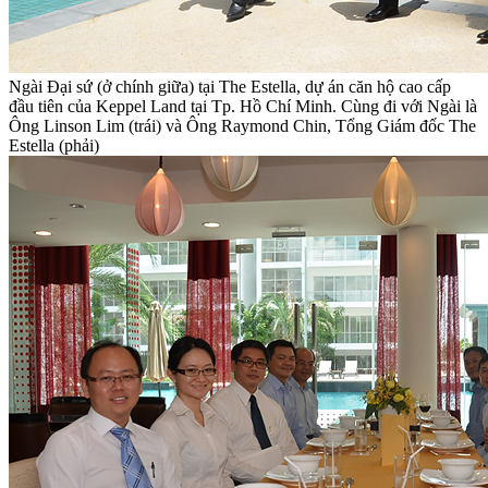
Ngài Đại sứ (ở chính giữa) tại The Estella, dự án căn hộ cao cấp
đầu tiên của Keppel Land tại Tp. Hồ Chí Minh. Cùng đi với Ngài là
Ông Linson Lim (trái) và Ông Raymond Chin, Tổng Giám đốc The
Estella (phải)