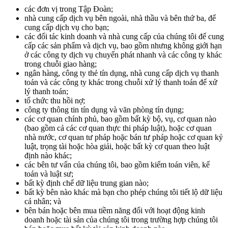
các đơn vị trong Tập Đoàn;
nhà cung cấp dịch vụ bên ngoài, nhà thầu và bên thứ ba, để
cung cấp dịch vụ cho bạn;
các đối tác kinh doanh và nhà cung cấp của chúng tôi để cung
cấp các sản phẩm và dịch vụ, bao gồm nhưng không giới hạn
ở các công ty dịch vụ chuyển phát nhanh và các công ty khác
trong chuỗi giao hàng;
ngân hàng, công ty thẻ tín dụng, nhà cung cấp dịch vụ thanh
toán và các công ty khác trong chuỗi xử lý thanh toán để xử
lý thanh toán;
tổ chức thu hồi nợ;
công ty thông tin tín dụng và văn phòng tín dụng;
các cơ quan chính phủ, bao gồm bất kỳ bộ, vụ, cơ quan nào
(bao gồm cả các cơ quan thực thi pháp luật), hoặc cơ quan
nhà nước, cơ quan tư pháp hoặc bán tư pháp hoặc cơ quan kỷ
luật, trọng tài hoặc hòa giải, hoặc bất kỳ cơ quan theo luật
định nào khác;
các bên tư vấn của chúng tôi, bao gồm kiểm toán viên, kế
toán và luật sư;
bất kỳ định chế dữ liệu trung gian nào;
bất kỳ bên nào khác mà bạn cho phép chúng tôi tiết lộ dữ liệu
cá nhân; và
bên bán hoặc bên mua tiềm năng đối với hoạt động kinh
doanh hoặc tài sản của chúng tôi trong trường hợp chúng tôi