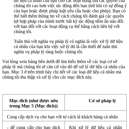
dữ liệu cá nhân của bạn cho các hoạt động mà các quyền của
chúng tôi cao hơn việc tác động đến bạn (trừ khi có sự đồng ý
của bạn hoặc được pháp luật yêu cầu hoặc cho phép). Bạn có
thể biết thêm thông tin về cách chúng tôi đánh giá các quyền
lợi hợp pháp của mình trước bất kỳ tác động tiềm ẩn nào đối
với bạn đối với các hoạt động cụ thể bằng cách liên hệ với
chúng tôi.
Tuân thủ với nghĩa vụ pháp lý có nghĩa là việc xử lý dữ liệu
cá nhân của bạn khi việc xử lý đó là cần thiết để tuân thủ
nghĩa vụ pháp lý ràng buộc chúng tôi.
Vui lòng xem bảng bên dưới để tìm hiểu thêm về các loại cơ sở
pháp lý mà chúng tôi sẽ căn cứ vào đó để xử lý dữ liệu cá nhân của
bạn. Mục 3 ở trên trình bày chi tiết về các loại dữ liệu cá nhân mà
chúng tôi thu thập và xử lý cho các mục đích này.
Mục đích (như được nêu
Cơ sở pháp lý
trong Mục 5 (Mục đích))
Cung cấp dịch vụ cho bạn với tư cách là khách hàng cá nhân
- để cung cấp cho bạn dịch
Khi xử lý dữ liệu cá nhân