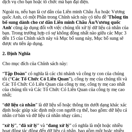
dịch vụ cho bạn hoặc tổ chức mà bạn đại diện.
Ngoài ra, nếu bạn là cư dân của Liên minh Châu Âu hoặc Vương
quốc Anh, có một Phần trong Chính sách này có tiêu đề '
Thông tin
bổ sung dành cho cư dân Liên minh Châu Âu/Vương quốc
Anh
' cũng áp dụng đối với việc chúng tôi xử lý dữ liệu cá nhân của
bạn. Trong trường hợp có sự không đồng nhất nào giữa các Mục 3
đến 15 của Chính sách này và Mục bổ sung này, Mục bổ sung sẽ
được ưu tiên áp dụng.
2. Định Nghĩa
Cho mục đích của Chính sách này:
“
Tập Đoàn
” có nghĩa là các chi nhánh và công ty con của chúng
tôi (“
Các Tổ Chức Có Liên Quan
”), công ty mẹ của chúng tôi và
Các Tổ Chức Có Liên Quan của công ty mẹ, công ty mẹ cao nhất
của chúng tôi và Các Tổ Chức Có Liên Quan của công ty mẹ cao
nhất;
“
dữ liệu cá nhân
” là dữ liệu số hoặc thông tin dưới dạng khác xác
định hoặc giúp xác định một con người cụ thể, bao gồm: dữ liệu cá
nhân cơ bản và dữ liệu cá nhân nhạy cảm.;
“
xử lý
”, “
đã xử lý
” và “
đang xử lý
” có nghĩa là một hoặc nhiều
hoạt động tác động đến dữ liệu cá nhân, bao gồm một hoặc nhiều