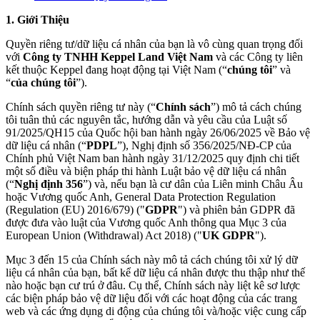
1. Giới Thiệu
Quyền riêng tư/dữ liệu cá nhân của bạn là vô cùng quan trọng đối
với
Công ty TNHH Keppel Land Việt Nam
và các Công ty liên
kết thuộc Keppel đang hoạt động tại Việt Nam (“
chúng tôi
” và
“
của chúng tôi
”).
Chính sách quyền riêng tư này (“
Chính sách
”) mô tả cách chúng
tôi tuân thủ các nguyên tắc, hướng dẫn và yêu cầu của Luật số
91/2025/QH15 của Quốc hội ban hành ngày 26/06/2025 về Bảo vệ
dữ liệu cá nhân (“
PDPL
”), Nghị định số 356/2025/NĐ-CP của
Chính phủ Việt Nam ban hành ngày 31/12/2025 quy định chi tiết
một số điều và biện pháp thi hành Luật bảo vệ dữ liệu cá nhân
(“
Nghị định 356
”) và, nếu bạn là cư dân của Liên minh Châu Âu
hoặc Vương quốc Anh, General Data Protection Regulation
(Regulation (EU) 2016/679) ("
GDPR
") và phiên bản GDPR đã
được đưa vào luật của Vương quốc Anh thông qua Mục 3 của
European Union (Withdrawal) Act 2018) ("
UK GDPR
").
Mục 3 đến 15 của Chính sách này mô tả cách chúng tôi xử lý dữ
liệu cá nhân của bạn, bất kể dữ liệu cá nhân được thu thập như thế
nào hoặc bạn cư trú ở đâu. Cụ thể, Chính sách này liệt kê sơ lược
các biện pháp bảo vệ dữ liệu đối với các hoạt động của các trang
web và các ứng dụng di động của chúng tôi và/hoặc việc cung cấp