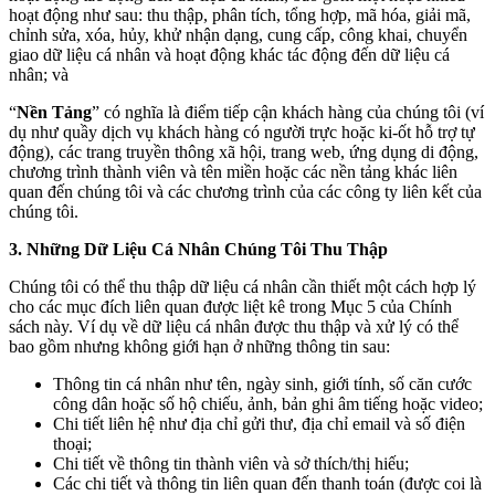
hoạt động như sau: thu thập, phân tích, tổng hợp, mã hóa, giải mã,
chỉnh sửa, xóa, hủy, khử nhận dạng, cung cấp, công khai, chuyển
giao dữ liệu cá nhân và hoạt động khác tác động đến dữ liệu cá
nhân; và
“
Nền Tảng
” có nghĩa là điểm tiếp cận khách hàng của chúng tôi (ví
dụ như quầy dịch vụ khách hàng có người trực hoặc ki-ốt hỗ trợ tự
động), các trang truyền thông xã hội, trang web, ứng dụng di động,
chương trình thành viên và tên miền hoặc các nền tảng khác liên
quan đến chúng tôi và các chương trình của các công ty liên kết của
chúng tôi.
3. Những Dữ Liệu Cá Nhân Chúng Tôi Thu Thập
Chúng tôi có thể thu thập dữ liệu cá nhân cần thiết một cách hợp lý
cho các mục đích liên quan được liệt kê trong Mục 5 của Chính
sách này. Ví dụ về dữ liệu cá nhân được thu thập và xử lý có thể
bao gồm nhưng không giới hạn ở những thông tin sau:
Thông tin cá nhân như tên, ngày sinh, giới tính, số căn cước
công dân hoặc số hộ chiếu, ảnh, bản ghi âm tiếng hoặc video;
Chi tiết liên hệ như địa chỉ gửi thư, địa chỉ email và số điện
thoại;
Chi tiết về thông tin thành viên và sở thích/thị hiếu;
Các chi tiết và thông tin liên quan đến thanh toán (được coi là