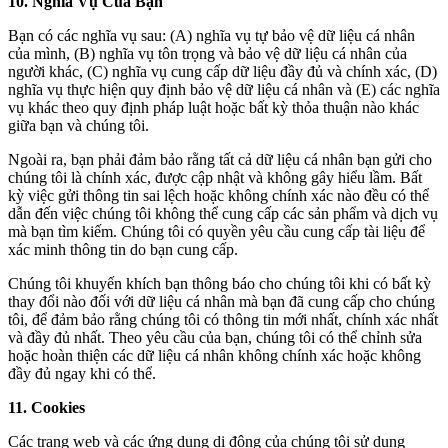
10. Nghĩa Vụ Của Bạn
Bạn có các nghĩa vụ sau: (A) nghĩa vụ tự bảo vệ dữ liệu cá nhân
của mình, (B) nghĩa vụ tôn trọng và bảo vệ dữ liệu cá nhân của
người khác, (C) nghĩa vụ cung cấp dữ liệu đầy đủ và chính xác, (D)
nghĩa vụ thực hiện quy định bảo vệ dữ liệu cá nhân và (E) các nghĩa
vụ khác theo quy định pháp luật hoặc bất kỳ thỏa thuận nào khác
giữa bạn và chúng tôi.
Ngoài ra, bạn phải đảm bảo rằng tất cả dữ liệu cá nhân bạn gửi cho
chúng tôi là chính xác, được cập nhật và không gây hiểu lầm. Bất
kỳ việc gửi thông tin sai lệch hoặc không chính xác nào đều có thể
dẫn đến việc chúng tôi không thể cung cấp các sản phẩm và dịch vụ
mà bạn tìm kiếm. Chúng tôi có quyền yêu cầu cung cấp tài liệu để
xác minh thông tin do bạn cung cấp.
Chúng tôi khuyến khích bạn thông báo cho chúng tôi khi có bất kỳ
thay đổi nào đối với dữ liệu cá nhân mà bạn đã cung cấp cho chúng
tôi, để đảm bảo rằng chúng tôi có thông tin mới nhất, chính xác nhất
và đầy đủ nhất. Theo yêu cầu của bạn, chúng tôi có thể chỉnh sửa
hoặc hoàn thiện các dữ liệu cá nhân không chính xác hoặc không
đầy đủ ngay khi có thể.
11. Cookies
Các trang web và các ứng dụng di động của chúng tôi sử dụng