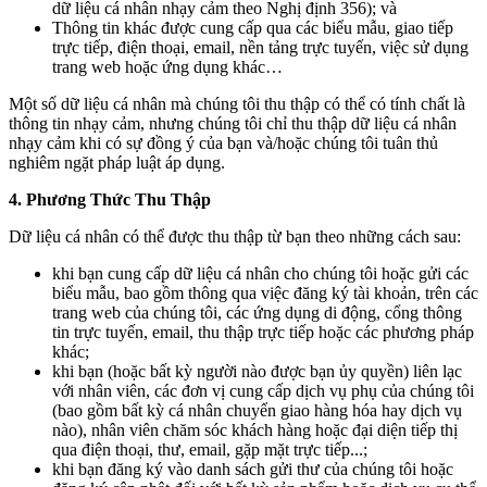
dữ liệu cá nhân nhạy cảm theo Nghị định 356); và
Thông tin khác được cung cấp qua các biểu mẫu, giao tiếp
trực tiếp, điện thoại, email, nền tảng trực tuyến, việc sử dụng
trang web hoặc ứng dụng khác…
Một số dữ liệu cá nhân mà chúng tôi thu thập có thể có tính chất là
thông tin nhạy cảm, nhưng chúng tôi chỉ thu thập dữ liệu cá nhân
nhạy cảm khi có sự đồng ý của bạn và/hoặc chúng tôi tuân thủ
nghiêm ngặt pháp luật áp dụng.
4. Phương Thức Thu Thập
Dữ liệu cá nhân có thể được thu thập từ bạn theo những cách sau:
khi bạn cung cấp dữ liệu cá nhân cho chúng tôi hoặc gửi các
biểu mẫu, bao gồm thông qua việc đăng ký tài khoản, trên các
trang web của chúng tôi, các ứng dụng di động, cổng thông
tin trực tuyến, email, thu thập trực tiếp hoặc các phương pháp
khác;
khi bạn (hoặc bất kỳ người nào được bạn ủy quyền) liên lạc
với nhân viên, các đơn vị cung cấp dịch vụ phụ của chúng tôi
(bao gồm bất kỳ cá nhân chuyển giao hàng hóa hay dịch vụ
nào), nhân viên chăm sóc khách hàng hoặc đại diện tiếp thị
qua điện thoại, thư, email, gặp mặt trực tiếp...;
khi bạn đăng ký vào danh sách gửi thư của chúng tôi hoặc