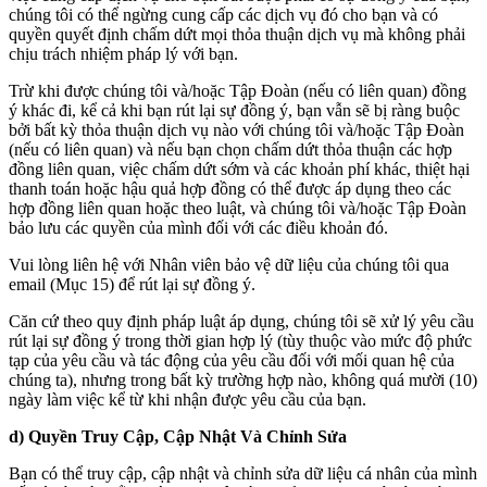
chúng tôi có thể ngừng cung cấp các dịch vụ đó cho bạn và có
quyền quyết định chấm dứt mọi thỏa thuận dịch vụ mà không phải
chịu trách nhiệm pháp lý với bạn.
Trừ khi được chúng tôi và/hoặc Tập Đoàn (nếu có liên quan) đồng
ý khác đi, kể cả khi bạn rút lại sự đồng ý, bạn vẫn sẽ bị ràng buộc
bởi bất kỳ thỏa thuận dịch vụ nào với chúng tôi và/hoặc Tập Đoàn
(nếu có liên quan) và nếu bạn chọn chấm dứt thỏa thuận các hợp
đồng liên quan, việc chấm dứt sớm và các khoản phí khác, thiệt hại
thanh toán hoặc hậu quả hợp đồng có thể được áp dụng theo các
hợp đồng liên quan hoặc theo luật, và chúng tôi và/hoặc Tập Đoàn
bảo lưu các quyền của mình đối với các điều khoản đó.
Vui lòng liên hệ với Nhân viên bảo vệ dữ liệu của chúng tôi qua
email (Mục 15) để rút lại sự đồng ý.
Căn cứ theo quy định pháp luật áp dụng, chúng tôi sẽ xử lý yêu cầu
rút lại sự đồng ý trong thời gian hợp lý (tùy thuộc vào mức độ phức
tạp của yêu cầu và tác động của yêu cầu đối với mối quan hệ của
chúng ta), nhưng trong bất kỳ trường hợp nào, không quá mười (10)
ngày làm việc kể từ khi nhận được yêu cầu của bạn.
d) Quyền Truy Cập, Cập Nhật Và Chỉnh Sửa
Bạn có thể truy cập, cập nhật và chỉnh sửa dữ liệu cá nhân của mình