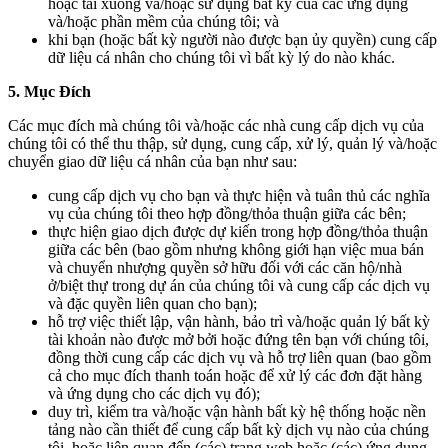
hoặc tải xuống và/hoặc sử dụng bất kỳ của các ứng dụng
và/hoặc phần mềm của chúng tôi; và
khi bạn (hoặc bất kỳ người nào được bạn ủy quyền) cung cấp
dữ liệu cá nhân cho chúng tôi vì bất kỳ lý do nào khác.
5. Mục Đích
Các mục đích mà chúng tôi và/hoặc các nhà cung cấp dịch vụ của
chúng tôi có thể thu thập, sử dụng, cung cấp, xử lý, quản lý và/hoặc
chuyển giao dữ liệu cá nhân của bạn như sau:
cung cấp dịch vụ cho bạn và thực hiện và tuân thủ các nghĩa
vụ của chúng tôi theo hợp đồng/thỏa thuận giữa các bên;
thực hiện giao dịch được dự kiến trong hợp đồng/thỏa thuận
giữa các bên (bao gồm nhưng không giới hạn việc mua bán
và chuyển nhượng quyền sở hữu đối với các căn hộ/nhà
ở/biệt thự trong dự án của chúng tôi và cung cấp các dịch vụ
và đặc quyền liên quan cho bạn);
hỗ trợ việc thiết lập, vận hành, bảo trì và/hoặc quản lý bất kỳ
tài khoản nào được mở bởi hoặc đứng tên bạn với chúng tôi,
đồng thời cung cấp các dịch vụ và hỗ trợ liên quan (bao gồm
cả cho mục đích thanh toán hoặc để xử lý các đơn đặt hàng
và ứng dụng cho các dịch vụ đó);
duy trì, kiểm tra và/hoặc vận hành bất kỳ hệ thống hoặc nền
tảng nào cần thiết để cung cấp bất kỳ dịch vụ nào của chúng
tôi, hoặc liên quan đến (các) trang web hoặc (các) ứng dụng