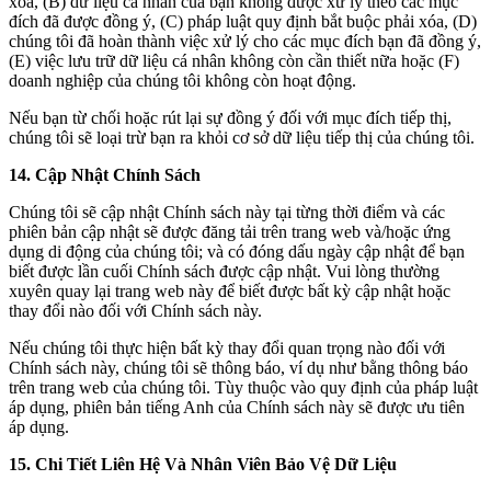
xóa, (B) dữ liệu cá nhân của bạn không được xử lý theo các mục
đích đã được đồng ý, (C) pháp luật quy định bắt buộc phải xóa, (D)
chúng tôi đã hoàn thành việc xử lý cho các mục đích bạn đã đồng ý,
(E) việc lưu trữ dữ liệu cá nhân không còn cần thiết nữa hoặc (F)
doanh nghiệp của chúng tôi không còn hoạt động.
Nếu bạn từ chối hoặc rút lại sự đồng ý đối với mục đích tiếp thị,
chúng tôi sẽ loại trừ bạn ra khỏi cơ sở dữ liệu tiếp thị của chúng tôi.
14. Cập Nhật Chính Sách
Chúng tôi sẽ cập nhật Chính sách này tại từng thời điểm và các
phiên bản cập nhật sẽ được đăng tải trên trang web và/hoặc ứng
dụng di động của chúng tôi; và có đóng dấu ngày cập nhật để bạn
biết được lần cuối Chính sách được cập nhật. Vui lòng thường
xuyên quay lại trang web này để biết được bất kỳ cập nhật hoặc
thay đổi nào đối với Chính sách này.
Nếu chúng tôi thực hiện bất kỳ thay đổi quan trọng nào đối với
Chính sách này, chúng tôi sẽ thông báo, ví dụ như bằng thông báo
trên trang web của chúng tôi. Tùy thuộc vào quy định của pháp luật
áp dụng, phiên bản tiếng Anh của Chính sách này sẽ được ưu tiên
áp dụng.
15. Chi Tiết Liên Hệ Và Nhân Viên Bảo Vệ Dữ Liệu