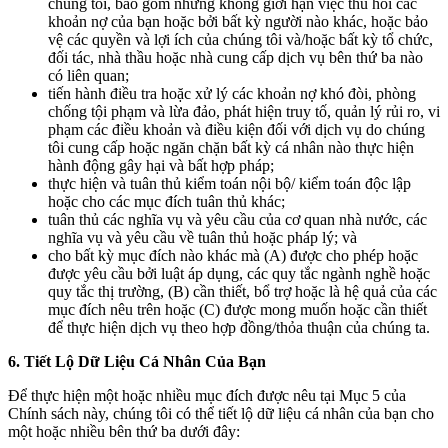
chúng tôi, bao gồm nhưng không giới hạn việc thu hồi các
khoản nợ của bạn hoặc bởi bất kỳ người nào khác, hoặc bảo
vệ các quyền và lợi ích của chúng tôi và/hoặc bất kỳ tổ chức,
đối tác, nhà thầu hoặc nhà cung cấp dịch vụ bên thứ ba nào
có liên quan;
tiến hành điều tra hoặc xử lý các khoản nợ khó đòi, phòng
chống tội phạm và lừa đảo, phát hiện truy tố, quản lý rủi ro, vi
phạm các điều khoản và điều kiện đối với dịch vụ do chúng
tôi cung cấp hoặc ngăn chặn bất kỳ cá nhân nào thực hiện
hành động gây hại và bất hợp pháp;
thực hiện và tuân thủ kiểm toán nội bộ/ kiểm toán độc lập
hoặc cho các mục đích tuân thủ khác;
tuân thủ các nghĩa vụ và yêu cầu của cơ quan nhà nước, các
nghĩa vụ và yêu cầu về tuân thủ hoặc pháp lý; và
cho bất kỳ mục đích nào khác mà (A) được cho phép hoặc
được yêu cầu bởi luật áp dụng, các quy tắc ngành nghề hoặc
quy tắc thị trường, (B) cần thiết, bổ trợ hoặc là hệ quả của các
mục đích nêu trên hoặc (C) được mong muốn hoặc cần thiết
để thực hiện dịch vụ theo hợp đồng/thỏa thuận của chúng ta.
6.
Tiết Lộ Dữ Liệu Cá Nhân Của Bạn
Để thực hiện một hoặc nhiều mục đích được nêu tại Mục 5 của
Chính sách này, chúng tôi có thể tiết lộ dữ liệu cá nhân của bạn cho
một hoặc nhiều bên thứ ba dưới đây: