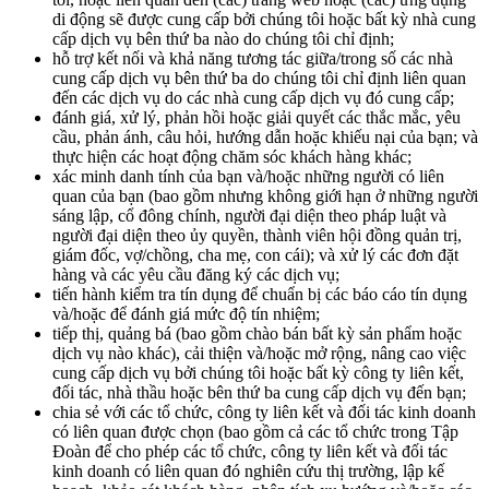
di động sẽ được cung cấp bởi chúng tôi hoặc bất kỳ nhà cung
cấp dịch vụ bên thứ ba nào do chúng tôi chỉ định;
hỗ trợ kết nối và khả năng tương tác giữa/trong số các nhà
cung cấp dịch vụ bên thứ ba do chúng tôi chỉ định liên quan
đến các dịch vụ do các nhà cung cấp dịch vụ đó cung cấp;
đánh giá, xử lý, phản hồi hoặc giải quyết các thắc mắc, yêu
cầu, phản ánh, câu hỏi, hướng dẫn hoặc khiếu nại của bạn; và
thực hiện các hoạt động chăm sóc khách hàng khác;
xác minh danh tính của bạn và/hoặc những người có liên
quan của bạn (bao gồm nhưng không giới hạn ở những người
sáng lập, cổ đông chính, người đại diện theo pháp luật và
người đại diện theo ủy quyền, thành viên hội đồng quản trị,
giám đốc, vợ/chồng, cha mẹ, con cái); và xử lý các đơn đặt
hàng và các yêu cầu đăng ký các dịch vụ;
tiến hành kiểm tra tín dụng để chuẩn bị các báo cáo tín dụng
và/hoặc để đánh giá mức độ tín nhiệm;
tiếp thị, quảng bá (bao gồm chào bán bất kỳ sản phẩm hoặc
dịch vụ nào khác), cải thiện và/hoặc mở rộng, nâng cao việc
cung cấp dịch vụ bởi chúng tôi hoặc bất kỳ công ty liên kết,
đối tác, nhà thầu hoặc bên thứ ba cung cấp dịch vụ đến bạn;
chia sẻ với các tổ chức, công ty liên kết và đối tác kinh doanh
có liên quan được chọn (bao gồm cả các tổ chức trong Tập
Đoàn để cho phép các tổ chức, công ty liên kết và đối tác
kinh doanh có liên quan đó nghiên cứu thị trường, lập kế