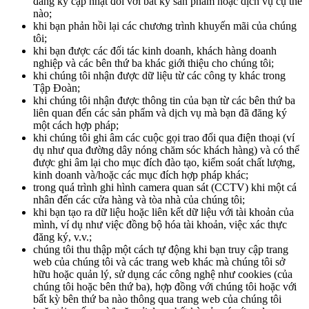
đăng ký cập nhật đối với bất kỳ sản phẩm hoặc dịch vụ cụ thể
nào;
khi bạn phản hồi lại các chương trình khuyến mãi của chúng
tôi;
khi bạn được các đối tác kinh doanh, khách hàng doanh
nghiệp và các bên thứ ba khác giới thiệu cho chúng tôi;
khi chúng tôi nhận được dữ liệu từ các công ty khác trong
Tập Đoàn;
khi chúng tôi nhận được thông tin của bạn từ các bên thứ ba
liên quan đến các sản phẩm và dịch vụ mà bạn đã đăng ký
một cách hợp pháp;
khi chúng tôi ghi âm các cuộc gọi trao đổi qua điện thoại (ví
dụ như qua đường dây nóng chăm sóc khách hàng) và có thể
được ghi âm lại cho mục đích đào tạo, kiểm soát chất lượng,
kinh doanh và/hoặc các mục đích hợp pháp khác;
trong quá trình ghi hình camera quan sát (CCTV) khi một cá
nhân đến các cửa hàng và tòa nhà của chúng tôi;
khi bạn tạo ra dữ liệu hoặc liên kết dữ liệu với tài khoản của
mình, ví dụ như việc đồng bộ hóa tài khoản, việc xác thực
đăng ký, v.v.;
chúng tôi thu thập một cách tự động khi bạn truy cập trang
web của chúng tôi và các trang web khác mà chúng tôi sở
hữu hoặc quản lý, sử dụng các công nghệ như cookies (của
chúng tôi hoặc bên thứ ba), hợp đồng với chúng tôi hoặc với
bất kỳ bên thứ ba nào thông qua trang web của chúng tôi