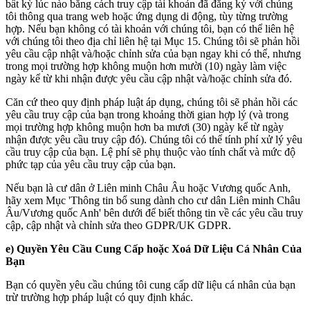
bất kỳ lúc nào bằng cách truy cập tài khoản đã đăng ký với chúng
tôi thông qua trang web hoặc ứng dụng di động, tùy từng trường
hợp. Nếu bạn không có tài khoản với chúng tôi, bạn có thể liên hệ
với chúng tôi theo địa chỉ liên hệ tại Mục 15. Chúng tôi sẽ phản hồi
yêu cầu cập nhật và/hoặc chỉnh sửa của bạn ngay khi có thể, nhưng
trong mọi trường hợp không muộn hơn mười (10) ngày làm việc
ngày kể từ khi nhận được yêu cầu cập nhật và/hoặc chỉnh sửa đó.
Căn cứ theo quy định pháp luật áp dụng, chúng tôi sẽ phản hồi các
yêu cầu truy cập của bạn trong khoảng thời gian hợp lý (và trong
mọi trường hợp không muộn hơn ba mươi (30) ngày kể từ ngày
nhận được yêu cầu truy cập đó). Chúng tôi có thể tính phí xử lý yêu
cầu truy cập của bạn. Lệ phí sẽ phụ thuộc vào tính chất và mức độ
phức tạp của yêu cầu truy cập của bạn.
Nếu bạn là cư dân ở Liên minh Châu Âu hoặc Vương quốc Anh,
hãy xem Mục 'Thông tin bổ sung dành cho cư dân Liên minh Châu
Âu/Vương quốc Anh' bên dưới để biết thông tin về các yêu cầu truy
cập, cập nhật và chỉnh sửa theo GDPR/UK GDPR.
e) Quyền Yêu Cầu Cung Cấp hoặc Xoá Dữ Liệu Cá Nhân Của
Bạn
Bạn có quyền yêu cầu chúng tôi cung cấp dữ liệu cá nhân của bạn
trừ trường hợp pháp luật có quy định khác.