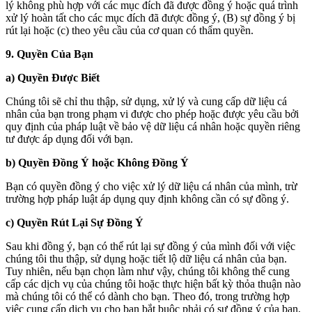
lý không phù hợp với các mục đích đã được đồng ý hoặc quá trình
xử lý hoàn tất cho các mục đích đã được đồng ý, (B) sự đồng ý bị
rút lại hoặc (c) theo yêu cầu của cơ quan có thẩm quyền.
9. Quyền Của Bạn
a) Quyền Được Biết
Chúng tôi sẽ chỉ thu thập, sử dụng, xử lý và cung cấp dữ liệu cá
nhân của bạn trong phạm vi được cho phép hoặc được yêu cầu bởi
quy định của pháp luật về bảo vệ dữ liệu cá nhân hoặc quyền riêng
tư được áp dụng đối với bạn.
b) Quyền Đồng Ý hoặc Không Đồng Ý
Bạn có quyền đồng ý cho việc xử lý dữ liệu cá nhân của mình, trừ
trường hợp pháp luật áp dụng quy định không cần có sự đồng ý.
c) Quyền Rút Lại Sự Đồng Ý
Sau khi đồng ý, bạn có thể rút lại sự đồng ý của mình đối với việc
chúng tôi thu thập, sử dụng hoặc tiết lộ dữ liệu cá nhân của bạn.
Tuy nhiên, nếu bạn chọn làm như vậy, chúng tôi không thể cung
cấp các dịch vụ của chúng tôi hoặc thực hiện bất kỳ thỏa thuận nào
mà chúng tôi có thể có dành cho bạn. Theo đó, trong trường hợp
việc cung cấp dịch vụ cho bạn bắt buộc phải có sự đồng ý của bạn,