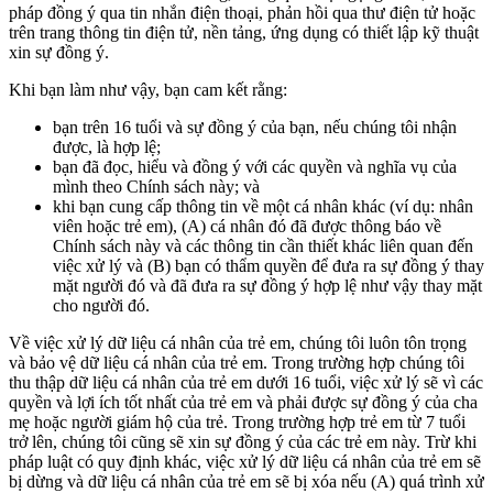
pháp đồng ý qua tin nhắn điện thoại, phản hồi qua thư điện tử hoặc
trên trang thông tin điện tử, nền tảng, ứng dụng có thiết lập kỹ thuật
xin sự đồng ý.
Khi bạn làm như vậy, bạn cam kết rằng:
bạn trên 16 tuổi và sự đồng ý của bạn, nếu chúng tôi nhận
được, là hợp lệ;
bạn đã đọc, hiểu và đồng ý với các quyền và nghĩa vụ của
mình theo Chính sách này; và
khi bạn cung cấp thông tin về một cá nhân khác (ví dụ: nhân
viên hoặc trẻ em), (A) cá nhân đó đã được thông báo về
Chính sách này và các thông tin cần thiết khác liên quan đến
việc xử lý và (B) bạn có thẩm quyền để đưa ra sự đồng ý thay
mặt người đó và đã đưa ra sự đồng ý hợp lệ như vậy thay mặt
cho người đó.
Về việc xử lý dữ liệu cá nhân của trẻ em, chúng tôi luôn tôn trọng
và bảo vệ dữ liệu cá nhân của trẻ em. Trong trường hợp chúng tôi
thu thập dữ liệu cá nhân của trẻ em dưới 16 tuổi, việc xử lý sẽ vì các
quyền và lợi ích tốt nhất của trẻ em và phải được sự đồng ý của cha
mẹ hoặc người giám hộ của trẻ. Trong trường hợp trẻ em từ 7 tuổi
trở lên, chúng tôi cũng sẽ xin sự đồng ý của các trẻ em này. Trừ khi
pháp luật có quy định khác, việc xử lý dữ liệu cá nhân của trẻ em sẽ
bị dừng và dữ liệu cá nhân của trẻ em sẽ bị xóa nếu (A) quá trình xử