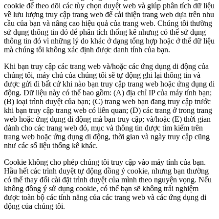
cookie để theo dõi các tùy chọn duyệt web và giúp phân tích dữ liệu
về lưu lượng truy cập trang web để cải thiện trang web dựa trên nhu
cầu của bạn và nâng cao hiệu quả của trang web. Chúng tôi thường
sử dụng thông tin đó để phân tích thống kê nhưng có thể sử dụng
thông tin đó vì những lý do khác ở dạng tổng hợp hoặc ở thể dữ liệu
mà chúng tôi không xác định được danh tính của bạn.
Khi bạn truy cập các trang web và/hoặc các ứng dụng di động của
chúng tôi, máy chủ của chúng tôi sẽ tự động ghi lại thông tin và
được gửi đi bất cứ khi nào bạn truy cập trang web hoặc ứng dụng di
động. Dữ liệu này có thể bao gồm: (A) địa chỉ IP của máy tính bạn;
(B) loại trình duyệt của bạn; (C) trang web bạn đang truy cập trước
khi bạn truy cập trang web có liên quan; (D) các trang ở trong trang
web hoặc ứng dụng di động mà bạn truy cập; và/hoặc (E) thời gian
dành cho các trang web đó, mục và thông tin được tìm kiếm trên
trang web hoặc ứng dụng di động, thời gian và ngày truy cập cũng
như các số liệu thống kê khác.
Cookie không cho phép chúng tôi truy cập vào máy tính của bạn.
Hầu hết các trình duyệt tự động đồng ý cookie, nhưng bạn thường
có thể thay đổi cài đặt trình duyệt của mình theo nguyện vọng. Nếu
không đồng ý sử dụng cookie, có thể bạn sẽ không trải nghiệm
được toàn bộ các tính năng của các trang web và các ứng dụng di
động của chúng tôi.