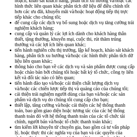
hoạch, khảo sát khách hàng, phân tích xu hướng và/hoặc các
hình thức liên quan khác phân tích dữ liệu để điều chỉnh tốt
hơn các ưu đãi, khuyến mãi và/hoặc hoạt động tiếp thị trực
tiếp khác cho chúng tôi;
để cung cấp các dịch vụ bổ sung hoặc dịch vụ tăng cường trải
nghiệm khách hàng;
cung cấp và quản lý các lợi ích dành cho khách hàng thân
thiết, tặng thưởng, khuyến mại, cuộc thi, rút thăm trúng
thưởng và các lợi ích liên quan khác;
tiến hành nghiên cứu thị trường, lập kế hoạch, khảo sát khách
hàng, phân tích xu hướng và/hoặc các hình thức phân tích dữ
liệu liên quan khác;
thông báo cho bạn về các dịch vụ và sản phẩm được cung cấp
hoặc chào bán bởi chúng tôi hoặc bất kỳ tổ chức, công ty liên
kết và đối tác nào có liên quan;
tiến hành đào tạo và/hoặc cải thiện chất lượng dịch vụ
và/hoặc các chiến lược tiếp thị và quảng cáo của chúng tôi;
cải thiện trải nghiệm người dùng của bạn và/hoặc các sản
phẩm và dịch vụ do chúng tôi cung cấp cho bạn;
thiết lập, tăng cường và/hoặc cải thiện các hệ thống thanh
toán, bao gồm giao diện hoặc tương tác của các hệ thống
thanh toán đó với hệ thống thanh toán của các tổ chức tài
chính, người bán và/hoặc tổ chức thanh toán khác;
tìm kiếm lời khuyên từ chuyên gia, bao gồm cả tư vấn pháp
lý, hoặc thực thi các nghĩa vụ của bạn và các quyền của