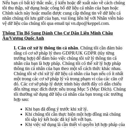
Nếu bạn có bất kỳ thắc mắc, ý kiến hoặc đề xuất nào về cách chúng
tôi thu thập, sử dụng hoặc công bố dữ liệu cá nhân của bạn hoặc
Chính sách này hoặc muốn được cung cấp thông tin về dữ liệu cá
nhân chúng tôi lưu giữ của bạn, vui lòng liên hệ với Nhân viên bảo
vệ dữ liệu của chúng tôi qua email tại vn.dpo@keppel.com.
Thông Tin Bổ Sung Dành Cho Cư Dân Liên Minh Châu
Âu/Vương Quốc Anh
I. Căn cứ xử lý thông tin cá nhân
. Chúng tôi cần đảm bảo
rằng có cơ sở pháp lý theo GDPR/UK GDPR (tùy từng
trường hợp) để đảm bảo việc chúng tôi xử lý thông tin cá
nhân của bạn là hợp pháp. Chúng tôi có thể xử lý hợp pháp
thông tin cá nhân của bạn theo một số cách thức khác nhau.
Chúng tôi sẽ chỉ xử lý dữ liệu cá nhân của bạn nếu có ít nhất
một trong các cơ sở pháp lý và trong phạm vi của các căn cứ
đó. Các cơ sở pháp lý được trình bày dưới đây có dẫn chiếu
đến từng mục đích được nêu trong Mục 5 (Mục Đích). Chúng
tôi thường sử dụng dữ liệu cá nhân của bạn trong các trường
hợp sau:
Khi bạn đã đồng ý trước khi xử lý.
Khi chúng tôi cần thực hiện một hợp đồng mà chúng
tôi sắp ký kết hoặc đã ký kết với bạn.
Khi việc sử dụng là cần thiết vì quyền lợi hợp pháp của