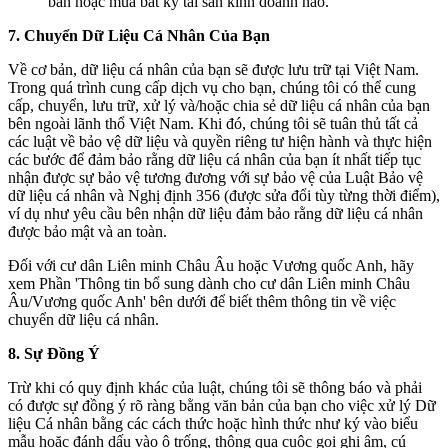
bán hoặc mua bất kỳ tài sản kinh doanh nào.
7.
Chuyển Dữ Liệu Cá Nhân Của Bạn
Về cơ bản, dữ liệu cá nhân của bạn sẽ được lưu trữ tại Việt Nam.
Trong quá trình cung cấp dịch vụ cho bạn, chúng tôi có thể cung
cấp, chuyển, lưu trữ, xử lý và/hoặc chia sẻ dữ liệu cá nhân của bạn
bên ngoài lãnh thổ Việt Nam. Khi đó, chúng tôi sẽ tuân thủ tất cả
các luật về bảo vệ dữ liệu và quyền riêng tư hiện hành và thực hiện
các bước để đảm bảo rằng dữ liệu cá nhân của bạn ít nhất tiếp tục
nhận được sự bảo vệ tương đương với sự bảo vệ của Luật Bảo vệ
dữ liệu cá nhân và Nghị định 356 (được sửa đổi tùy từng thời điểm),
ví dụ như yêu cầu bên nhận dữ liệu đảm bảo rằng dữ liệu cá nhân
được bảo mật và an toàn.
Đối với cư dân Liên minh Châu Âu hoặc Vương quốc Anh, hãy
xem Phần 'Thông tin bổ sung dành cho cư dân Liên minh Châu
Âu/Vương quốc Anh' bên dưới để biết thêm thông tin về việc
chuyển dữ liệu cá nhân.
8.
Sự Đồng Ý
Trừ khi có quy định khác của luật, chúng tôi sẽ thông báo và phải
có được sự đồng ý rõ ràng bằng văn bản của bạn cho việc xử lý Dữ
liệu Cá nhân bằng các cách thức hoặc hình thức như ký vào biểu
mẫu hoặc đánh dấu vào ô trống, thông qua cuộc gọi ghi âm, cú