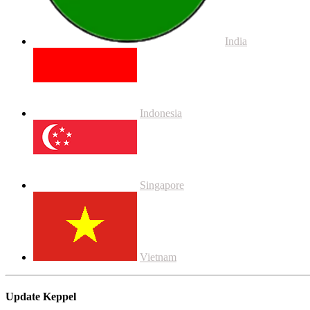
India
Indonesia
Singapore
Vietnam
Update Keppel