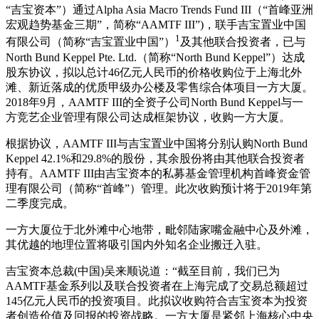
“吉宝资本”）通过Alpha Asia Macro Trends Fund III（“首峰亚洲
宏观趋势基金三期”，简称“AAMTF III”)，联手吉宝置业中国
1
有限公司（简称“吉宝置业中国”）
及其他联合投资者，已与
North Bund Keppel Pte. Ltd.（简称“North Bund Keppel”）达成
股东协议，拟以总计46亿元人民币的价格收购位于上海北外
滩、新近落成的优质甲级办公楼及零售综合体项目一方大厦。
2018年9月，AAMTF III的全资子公司North Bund Keppel与一
方竞艺企业管理有限公司达成框架协议，收购一方大厦。
根据协议，AAMTF III与吉宝置业中国将分别认购North Bund
Keppel 42.1%和29.8%的股份，其余股份将由其他联合投资者
持有。AAMTF III由吉宝资本的私募基金管理机构首峰资金管
理有限公司（简称“首峰”）管理。此次收购预计将于2019年第
二季度完成。
一方大厦位于北外滩中心地带，毗邻陆家嘴金融中心及外滩，
其优越的地理位置将吸引国内外知名企业搬迁入驻。
吉宝资本总裁(中国)吴来顺说道：“截至目前，我们已为
AAMTF基金系列以及联合投资者在上海完成了交易总额超过
145亿元人民币的投资项目。此拟议收购符合吉宝资本为投资
者创造价值及回报的投资战略。一方大厦是紧邻上海核心中央