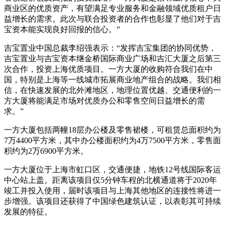
商业区的优质资产，有望满足专业服务和金融领域优质租户日
益增长的需求。此次与联合投资者的合作也彰显了他们对于吉
宝资本能实现良好回报的信心。”
吉宝置业中国总裁李绍强表示：“发挥吉宝集团的协同优势，
吉宝置业与吉宝资本继金桥国际商业广场和吉汇大厦之后第三
次合作，投资上海优质项目。一方大厦的收购符合我们在中
国，特别是上海等一线城市拓展商业地产组合的战略。我们相
信，在快速发展的北外滩地区，地理位置优越、交通便利的一
方大厦将能满足市场对优质办公和零售空间日益增长的需
求。”
一方大厦包括两幢18层办公楼及零售裙楼，可租赁总面积约为
7万4400平方米，其中办公楼面积约为4万7500平方米，零售面
积约为2万6900平方米。
一方大厦位于上海市虹口区，交通便捷，地铁12号线国际客运
中心站上盖。距离该项目仅5分钟车程的北横通道将于2020年
竣工并投入使用，届时该项目与上海其他地区的连接性将进一
步增强。该项目还获得了中国绿色建筑认证，以表彰其可持续
发展的特征。