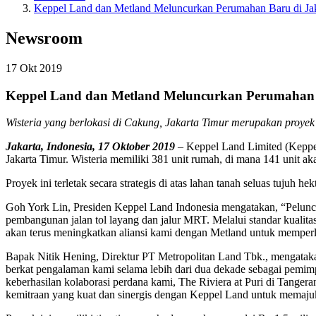
Keppel Land dan Metland Meluncurkan Perumahan Baru di Jak
Newsroom
17 Okt 2019
Keppel Land dan Metland Meluncurkan Perumahan 
Wisteria yang berlokasi di Cakung, Jakarta Timur merupakan proyek
Jakarta, Indonesia, 17 Oktober 2019
– Keppel Land Limited (Keppe
Jakarta Timur. Wisteria memiliki 381 unit rumah, di mana 141 unit akan
Proyek ini terletak secara strategis di atas lahan tanah seluas tujuh
Goh York Lin, Presiden Keppel Land Indonesia mengatakan, “Peluncura
pembangunan jalan tol layang dan jalur MRT. Melalui standar kualita
akan terus meningkatkan aliansi kami dengan Metland untuk memperlu
Bapak Nitik Hening, Direktur PT Metropolitan Land Tbk., mengataka
berkat pengalaman kami selama lebih dari dua dekade sebagai pemim
keberhasilan kolaborasi perdana kami, The Riviera at Puri di Tange
kemitraan yang kuat dan sinergis dengan Keppel Land untuk memajukan