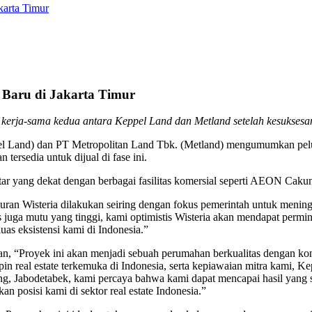
arta Timur
Baru di Jakarta Timur
 kerja-sama kedua antara Keppel Land dan Metland setelah kesuksesan
l Land) dan PT Metropolitan Land Tbk. (Metland) mengumumkan pelun
 tersedia untuk dijual di fase ini.
 hektar yang dekat dengan berbagai fasilitas komersial seperti AEON Cak
n Wisteria dilakukan seiring dengan fokus pemerintah untuk meningkat
s juga mutu yang tinggi, kami optimistis Wisteria akan mendapat permi
as eksistensi kami di Indonesia.”
n, “Proyek ini akan menjadi sebuah perumahan berkualitas dengan ko
pin real estate terkemuka di Indonesia, serta kepiawaian mitra kami
rang, Jabodetabek, kami percaya bahwa kami dapat mencapai hasil yang
 posisi kami di sektor real estate Indonesia.”