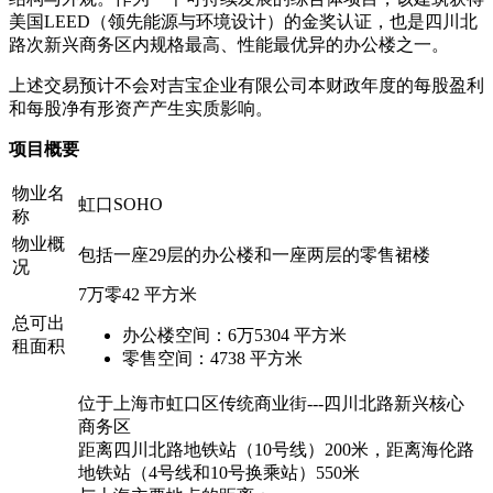
美国LEED（领先能源与环境设计）的金奖认证，也是四川北
路次新兴商务区内规格最高、性能最优异的办公楼之一。
上述交易预计不会对吉宝企业有限公司本财政年度的每股盈利
和每股净有形资产产生实质影响。
项目概要
物业名
虹口SOHO
称
物业概
包括一座29层的办公楼和一座两层的零售裙楼
况
7万零42 平方米
总可出
办公楼空间：6万5304 平方米
租面积
零售空间：4738 平方米
位于上海市虹口区传统商业街---四川北路新兴核心
商务区
距离四川北路地铁站（10号线）200米，距离海伦路
地铁站（4号线和10号换乘站）550米