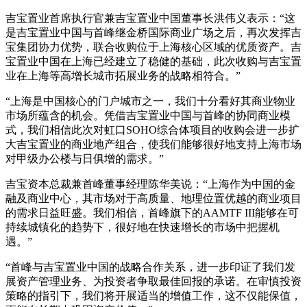
吉宝置业首席执行官兼吉宝置业中国董事长洪伟义表示：“这
是吉宝置业中国与首峰继金桥国际商业广场之后，再次发挥吉
宝集团协力优势，联合收购位于上海核心区域的优质资产。吉
宝置业中国在上海已经建立了稳健的基础，此次收购与吉宝置
业在上海等高增长城市拓展业务的战略相符合。”
“上海是中国核心的门户城市之一，我们十分看好其商业物业
市场所蕴含的机会。凭借吉宝置业中国与首峰的协同商业模
式，我们相信此次对虹口SOHO综合体项目的收购会进一步扩
大吉宝置业的商业地产组合，使我们能够很好地支持上海市场
对甲级办公楼与日俱增的需求。”
吉宝资本总裁兼首峰董事经理陈华美说：“上海作为中国的金
融及商业中心，其市场对于高质量、地理位置优越的商业项目
的需求日益旺盛。我们相信，首峰旗下的AAMTF III能够在可
持续城镇化的趋势下，很好地在快速增长的市场中把握机
遇。”
“首峰与吉宝置业中国的战略合作关系，进一步印证了我们发
展资产管理业务、为投资者争取最佳回报的承诺。在审慎投资
策略的指引下，我们将开展适当的增值工作，这不仅能保值，