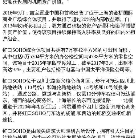
更能在长期内巩固资产价值。”
2016年9月，吉宝置业中国和首峰出售了位于上海的金桥国际
商业广场综合体项目，并取得了超过20%的内部收益率。自
2013年收购该项目后，双方通过积极的资产管理和创新举措提
升资产价值，使得该项目持续保持高入驻率及良好的国内外租
户组合。
虹口SOHO综合体项目共拥有7万零42平方米的可出租面积，
其中包括6万5304平方米的办公楼空间与4738平方米的零售空
间。该项目于2015年第四季度竣工，截至2017年3月，出租率
高达97%，主要租户包括松下电器与中国太平洋保险公司等。
虹口SOHO位于四川北路新兴核心商务区，步行可抵达四川北
路地铁站（10号线）和海伦路地铁站（4号线和10号线换乘
站）。通过公路、隧道与高架桥，仅需10分钟车程便可抵达浦
东、浦西的核心商务区。上海最长的东西连接道路 —— 北横
通道于2020年年初完工后，将贯通整个四川北路新兴核心商务
区，并将虹口SOHO与东边的杨浦,和西边的虹桥交通枢纽相
连接。
虹口SOHO是由顶尖建筑大师隈研吾所设计，拥有引人注目的
结构与外观。作为一个可持续发展的综合体项目，该建筑获得