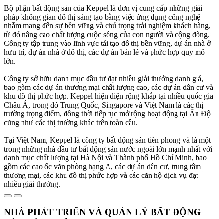
Bộ phận bất động sản của Keppel là đơn vị cung cấp những giải
pháp không gian đô thị sáng tạo bằng việc ứng dụng công nghệ
nhằm mang đến sự bền vững và chú trọng trải nghiệm khách hàng,
từ đó nâng cao chất lượng cuộc sống của con người và cộng đồng.
Công ty tập trung vào lĩnh vực tái tạo đô thị bền vững, dự án nhà ở
hưu trí, dự án nhà ở đô thị, các dự án bán lẻ và phức hợp quy mô
lớn.
Công ty sở hữu danh mục đầu tư đạt nhiều giải thưởng danh giá,
bao gồm các dự án thương mại chất lượng cao, các dự án dân cư và
khu đô thị phức hợp. Keppel hiện diện rộng khắp tại nhiều quốc gia
Châu Á, trong đó Trung Quốc, Singapore và Việt Nam là các thị
trường trọng điểm, đồng thời tiếp tục mở rộng hoạt động tại Ấn Độ
cũng như các thị trường khác trên toàn cầu.
Tại Việt Nam, Keppel là công ty bất động sản tiên phong và là một
trong những nhà đầu tư bất động sản nước ngoài lớn mạnh nhất với
danh mục chất lượng tại Hà Nội và Thành phố Hồ Chí Minh, bao
gồm các cao ốc văn phòng hạng A, các dự án dân cư, trung tâm
thương mại, các khu đô thị phức hợp và các căn hộ dịch vụ đạt
nhiều giải thưởng.
NHÀ PHÁT TRIỂN VÀ QUẢN LÝ BẤT ĐỘNG