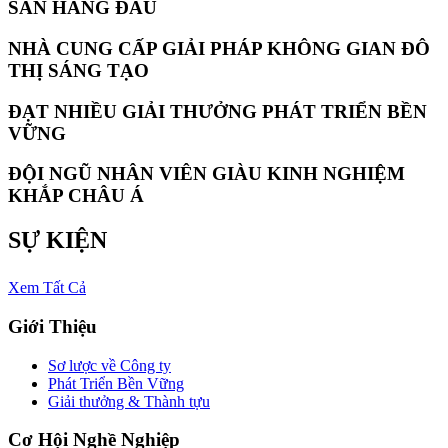
SẢN HÀNG ĐẦU
NHÀ CUNG CẤP GIẢI PHÁP KHÔNG GIAN ĐÔ
THỊ SÁNG TẠO
ĐẠT NHIỀU GIẢI THƯỞNG PHÁT TRIỂN BỀN
VỮNG
ĐỘI NGŨ NHÂN VIÊN GIÀU KINH NGHIỆM
KHẮP CHÂU Á
SỰ KIỆN
Xem Tất Cả
Giới Thiệu
Sơ lược về Công ty
Phát Triển Bền Vững
Giải thưởng & Thành tựu
Cơ Hội Nghề Nghiệp