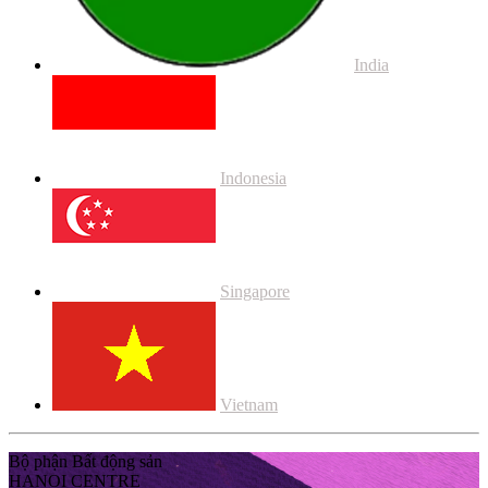
India
Indonesia
Singapore
Vietnam
Bộ phận Bất động sản
HANOI CENTRE