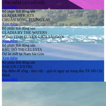
TÂM ĐIỂM CỦA HÀ NỘI
Xem thêm
Bộ phận Bất động sản
GLADIA HEIGHTS
CHUẨN SỐNG TƯƠNG LAI
Xem thêm
Bộ phận Bất động sản
GLADIA BY THE WATERS
SỐNG TINH TUYỂN GIỮA SÀI GÒN
Xem thêm
Bộ phận Bất động sản
KHU ĐÔ THỊ CELESTA
Dự án mới tại Nam Sài Gòn
Xem thêm
Bộ phận Bất động sản
SAIGON CENTRE
Địa điểm để sống - làm việc - giải trí ngay tại trung tâm TP. Hồ Chí
Minh
Xem thêm