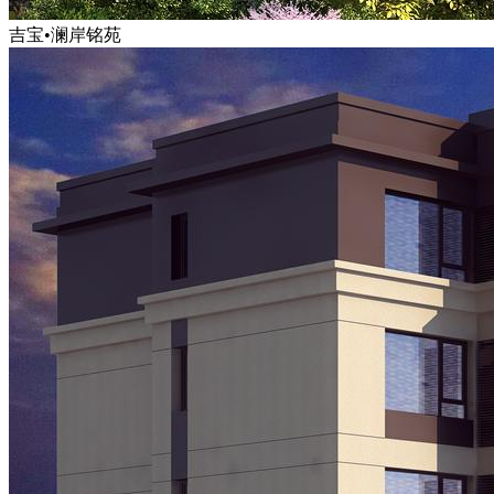
吉宝•澜岸铭苑