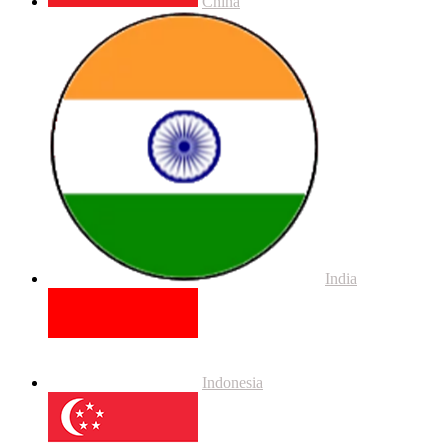
China
India
Indonesia