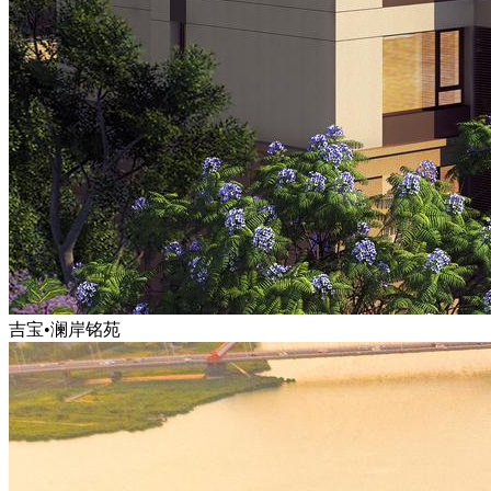
吉宝•澜岸铭苑