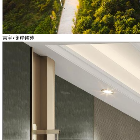
吉宝•澜岸铭苑