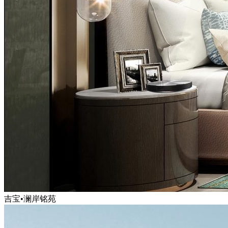
吉宝•澜岸铭苑